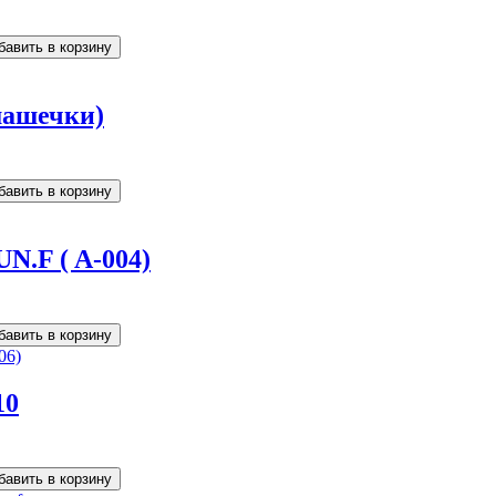
шашечки)
UN.F ( A-004)
10