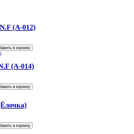
N.F (A-012)
.F (A-014)
(Ёлочка)