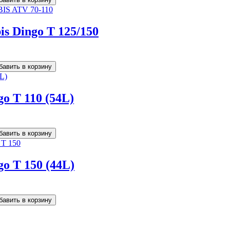
s Dingo T 125/150
o T 110 (54L)
go T 150 (44L)