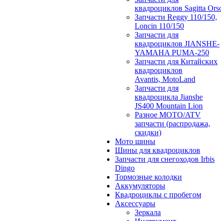
квадроциклов Sagitta Ors
Запчасти Reggy 110/150,
Loncin 110/150
Запчасти для
квадроциклов JIANSHE-
YAMAHA PUMA-250
Запчасти для Китайских
квадроциклов
Avantis, MotoLand
Запчасти для
квадроцикла Jianshe
JS400 Mountain Lion
Разное МОТО/ATV
запчасти (распродажа,
скидки)
Мото шины
Шины для квадроциклов
Запчасти для снегоходов Irbis
Dingo
Тормозные колодки
Аккумуляторы
Квадроциклы с пробегом
Аксессуары
Зеркала